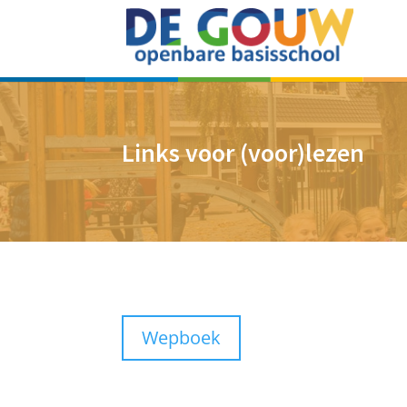
Links voor (voor)lezen
Wepboek