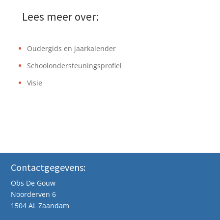
Lees meer over:
Oudergids en jaarkalender
Schoolondersteuningsprofiel
Visie
Contactgegevens:
Obs De Gouw
Noorderven 6
1504 AL Zaandam