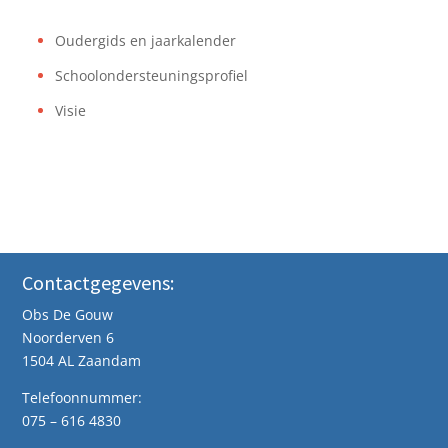
Oudergids en jaarkalender
Schoolondersteuningsprofiel
Visie
Contactgegevens:
Obs De Gouw
Noorderven 6
1504 AL Zaandam
Telefoonnummer:
075 – 616 4830